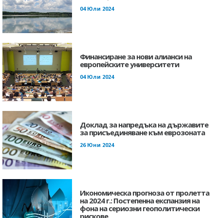
04 Юли 2024
Финансиране за нови алианси на
европейските университети
04 Юли 2024
Доклад за напредъка на държавите
за присъединяване към еврозоната
26 Юни 2024
Икономическа прогноза от пролетта
на 2024 г.: Постепенна експанзия на
фона на сериозни геополитически
рискове