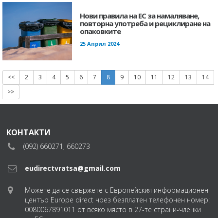
Нови правила на ЕС за намаляване,
повторна употреба и рециклиране на
опаковките
25 Април 2024
<<
2
3
4
5
6
7
8
9
10
11
12
13
14
>>
КОНТАКТИ
(092) 660271, 660273
eudirectvratsa@gmail.com
Можете да се свържете с Европейския информационен
център Europe direct чрез безплатен телефонен номер:
0080067891011 от всяко място в 27-те страни-членки