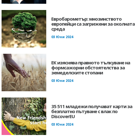
Евробарометър: мнозинството
европейци са загрижени за околната
среда
03 Юни 2024
ЕК изяснява правното тълкуване на
формсажорни обстоятелства за
земеделските стопани
03 Юни 2024
35 511 младежи получават карти за
безплатно пътуване с влак по
DiscoverEU
03 Юни 2024