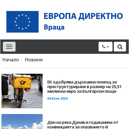
Toggle
navigation
Начало
Новини
ЕК одобрява държавна помощ за
преструктуриране в размер на 25,51
милиона евро за Български пощи
04 Юли 2024
Ден на река Дунав и годишнина от
конвенцията за опазването й