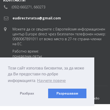
(092) 660271, 660273
eudirectvratsa@gmail.com
Можете да се свържете с Европейския информационен
център Europe direct чрез безплатен телефонен номер:
0080067891011 от всяко място в 27-те страни-членки
на ЕС.
Работно време:
понеделник-петък
от 8:30 до 17:30 ч.
Този сайт използва бисквитки, за да може
eudirectvratsabg
да Ви предостави по-добре
информацията
Научете повече
© 2018 ТПП Враца. EDIC Vratsa 2018-2026
Разбрах
Разрешавам
Created by: DREAMmedia Creative Studio