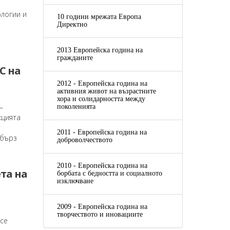
логии и
10 години мрежата Европа
Директно
2013 Европейска година на
гражданите
С на
2012 - Европейска година на
активния живот на възрастните
хора и солидарността между
—
поколенията
кцията
т
2011 - Европейска година на
 бърз
доброволчеството
2010 - Европейска година на
та на
борбата с бедността и социалното
изключване
2009 - Европейска година на
творчеството и иновациите
 се