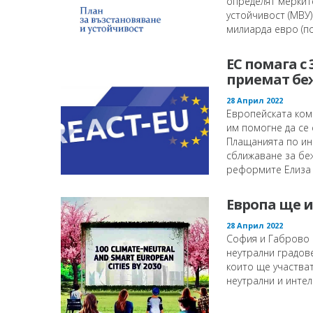
определят меркит
устойчивост (МВУ)
милиарда евро (по 
ЕС помага с
приемат бе
28 Април 2022
Европейската коми
им помогне да се 
Плащанията по ин
сближаване за бе
реформите Елиза Ф
Европа ще и
28 Април 2022
София и Габрово с
неутрални градове
които ще участва
неутрални и интел