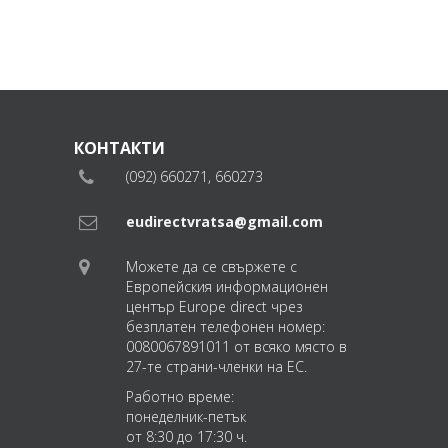
КОНТАКТИ
(092) 660271, 660273
eudirectvratsa@gmail.com
Можете да се свържете с
Европейския информационен
център Europe direct чрез
безплатен телефонен номер:
0080067891011 от всяко място в
27-те страни-членки на ЕС.
Работно време:
понеделник-петък
от 8:30 до 17:30 ч.