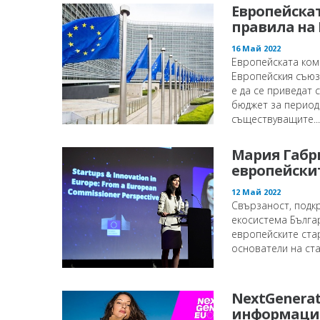
Европейска
правила на 
16 Май 2022
Европейската ком
Европейския съюз
е да се приведат
бюджет за период
съществуващите...
Мария Габри
европейски
12 Май 2022
Свързаност, подк
екосистема Бълга
европейските ста
основатели на ста
NextGenerat
информацио