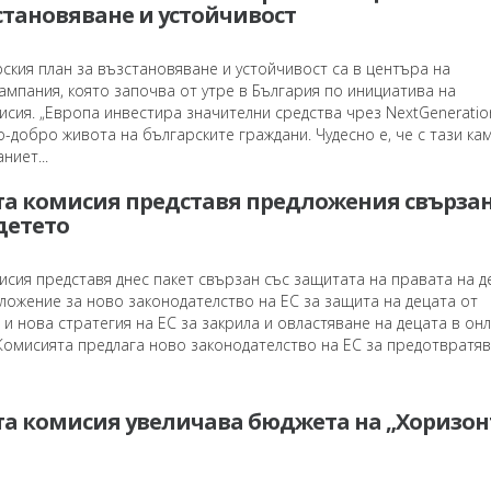
становяване и устойчивост
ския план за възстановяване и устойчивост са в центъра на
мпания, която започва от утре в България по инициатива на
сия. „Европа инвестира значителни средства чрез NextGeneratio
-добро живота на българските граждани. Чудесно е, че с тази ка
ниет...
та комисия представя предложения свързан
детето
сия представя днес пакет свързан със защитата на правата на д
ложение за ново законодателство на ЕС за защита на децата от
 и нова стратегия на ЕС за закрила и овластяване на децата в он
Комисията предлага ново законодателство на ЕС за предотвратяв
та комисия увеличава бюджета на „Хоризон