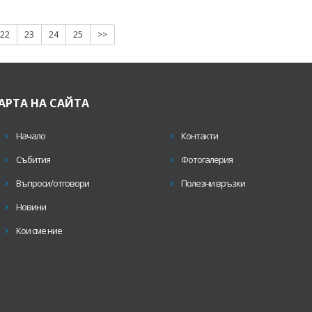
22
23
24
25
>>
АРТА НА САЙТА
Начало
Контакти
Събития
Фотогалерия
Въпроси/отговори
Полезни връзки
Новини
Кои сме ние