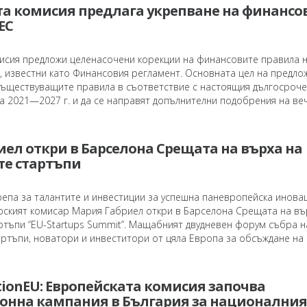
та комисия предлага укрепване на финансо
ЕС
исия предложи целенасочени корекции на финансовите правила 
, известни като Финансовия регламент. Основната цел на предло
 съществуващите правила в съответствие с настоящия дългосроч
а 2021—2027 г. и да се направят допълнителни подобрения на ве
ел откри в Барселона Срещата на върха на
те стартъпи
репа за талантите и инвестиции за успешна паневропейска инова
рският комисар Мария Габриел откри в Барселона Срещата на въ
ртъпи “EU-Startups Summit”. Мащабният двудневен форум събра н
ртъпи, новатори и инвеститори от цяла Европа за обсъждане на .
ionEU: Европейската комисия започва
нна кампания в България за националния