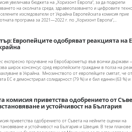
исия увеличава бюджета на „Хоризонт Европа“, за да подкрепи
зването на околната среда, здравеопазването и цифровите техно
зселените изследователи от Украйна Европейската комисия прие
тната програма за 2021—2022 г. по „Хоризонт Европа“,...
ър: Европейците одобряват реакцията на Е
Украйна
ес експресно проучване на Евробарометър във всички държави 
азва широк консенсус сред европейските граждани в полза на реа
нахлуване в Украйна. Мнозинството от европейците смятат, че о
та ЕС е демонстрирал солидарност (79 %) и е бил единен (63 %) и
а комисия приветства одобрението от Съве
зстановяване и устойчивост на България
исия приветства одобрението от Съвета на нейните оценки на
тановяване и устойчивост на България и Швеция. В тези планове