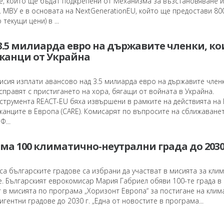
е, които ще бъдат подкрепени от Механизма за възстановяване и
. МВУ е в основата на NextGenerationEU, който ще предостави 80
текущи цени) в ...
 3.5 милиарда евро на държавите членки, ко
жанци от Украйна
сия изплати авансово над 3.5 милиарда евро на държавите членк
справят с пристигането на хора, бягащи от войната в Украйна.
струмента REACT-EU бяха извършени в рамките на действията на 
жанците в Европа (CARE). Комисарят по въпросите на сближаване
...
ма 100 климатично-неутрални града до 2030
а българските градове са избрани да участват в мисията за кли
. Българският еврокомисар Мария Габриел обяви 100-те града в 
т в мисията по програма „Хоризонт Европа“ за постигане на клим
игентни градове до 2030 г. „Една от новостите в програма...