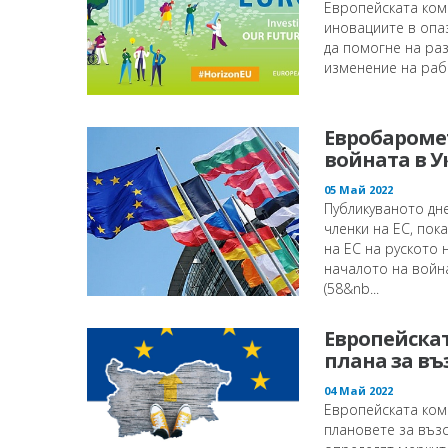
Европейската ком
иновациите в опа
да помогне на ра
изменение на рабо
Евробаромет
войната в 
05 Май 2022
Публикуваното дн
членки на ЕС, пок
на ЕС на руското 
началото на война
(58&nb...
Европейскат
плана за въ
04 Май 2022
Европейската ком
плановете за възс