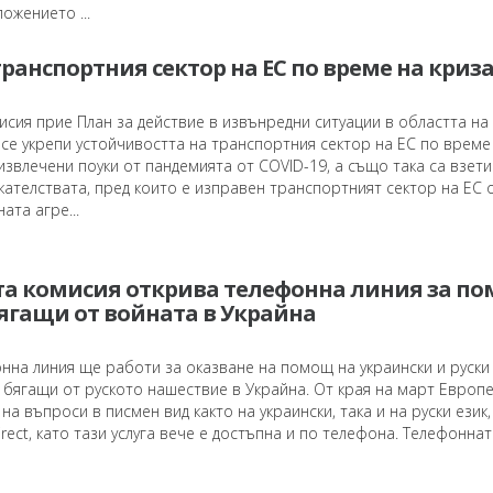
ожението ...
ранспортния сектор на ЕС по време на криз
сия прие План за действие в извънредни ситуации в областта на
 се укрепи устойчивостта на транспортния сектор на ЕС по време
 извлечени поуки от пандемията от COVID-19, а също така са взети
ателствата, пред които е изправен транспортният сектор на ЕС 
ата агре...
та комисия открива телефонна линия за п
бягащи от войната в Украйна
на линия ще работи за оказване на помощ на украински и руски 
 бягащи от руското нашествие в Украйна. От края на март Европ
на въпроси в писмен вид както на украински, така и на руски език,
rect, като тази услуга вече е достъпна и по телефона. Телефоннат