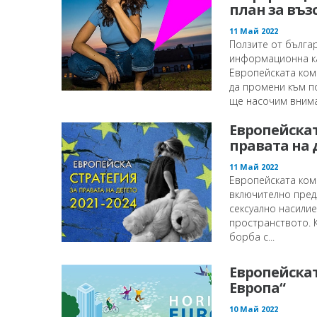
план за въз
11 Май 2022
Ползите от българ
информационна ка
Европейската коми
да промени към по
ще насочим внима
Европейска
правата на 
11 Май 2022
Европейската коми
включително пред
сексуално насилие
пространството. 
борба с...
Европейска
Европа“
10 Май 2022