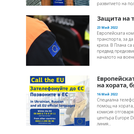
развитието на пол
Защита на т
23 Май 2022
Европейската коми
транспорта, за да
криза. В Плана са
предвид предизвик
началото на военн
Европейска
на хората, 
16 Май 2022
Специална телефон
помощ на хората,
комисия отговаря 
центъра Europe Di
линия...