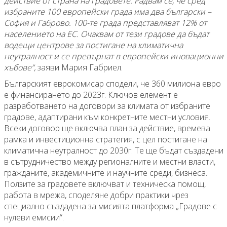
действие от страна на градовете. Радвам се, че сред
избраните 100 европейски града има два български –
София и Габрово. 100-те града представляват 12% от
населението на ЕС. Очаквам от тези градове да бъдат
водещи центрове за постигане на климатична
неутралност и се превърнат в европейски иновационни
хъбове”,
заяви Мария Габриел.
Българският еврокомисар сподели, че 360 милиона евро
е финансирането до 2023г. Ключов елемент е
разработването на договори за климата от избраните
градове, адаптирани към конкретните местни условия.
Всеки договор ще включва план за действие, времева
рамка и инвестиционна стратегия, с цел постигане на
климатична неутралност до 2030г. Те ще бъдат създадени
в сътрудничество между регионалните и местни власти,
гражданите, академичните и научните среди, бизнеса.
Ползите за градовете включват и техническа помощ,
работа в мрежа, споделяне добри практики чрез
специално създадена за мисията платформа „Градове с
нулеви емисии“.