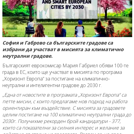
София и Габрово са българските градове са
избрани да участват в мисията за климатично
неутрални градове.
Българският еврокомисар Мария Габриел обяви 100-те
града в ЕС, които ще участват в мисията по програма
„Хоризонт Европа“ за постигане на климатично-
неутрални и интелигентни градове до 2030 г.
„
Една от новостите в програмата „Хоризонт Европа“ са
петте мисии, с които предлагаме нов подход на работа
ориентиран към въздействие. С мисията за градовете
целим постигане на 100 климатично неутрални града до
2030г. Получихме рекорден брой кандидатури - 377,
които са показателни за силния интерес и желание за