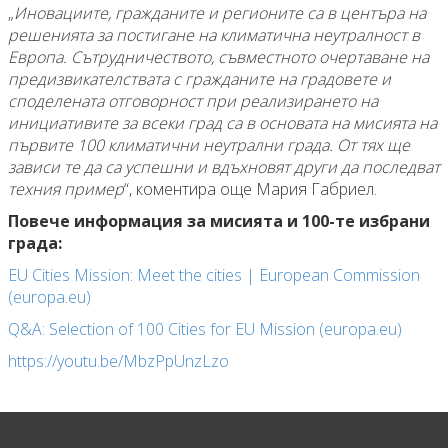
„
Иновациите, гражданите и регионите са в центъра на
решенията за постигане на климатична неутралност в
Европа. Сътрудничеството, съвместното очертаване на
предизвикателствата с гражданите на градовете и
споделената отговорност при реализирането на
инициативите за всеки град са в основата на мисията на
първите 100 климатични неутрални града. От тях ще
зависи те да са успешни и вдъхновят други да последват
техния пример
“, коментира още Мария Габриел.
Повече информация за мисията и 100-те избрани
града:
EU Cities Mission: Meet the cities | European Commission
(europa.eu)
Q&A: Selection of 100 Cities for EU Mission (europa.eu)
https://youtu.be/MbzPpUnzLzo