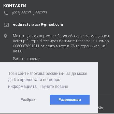
КОНТАКТИ
(092) 660271, 660273
eudirectvratsa@gmail.com
Можете да се свържете с Европейския информационен
център Europe direct чрез безплатен телефонен номер:
0080067891011 от всяко място в 27-те страни-членки
на ЕС.
Работно време:
понеделник-петък
от 8:30 до 17:30 ч.
Този сайт използва бисквитки, за да може
да Ви предостави по-добре
eudirectvratsabg
информацията
Научете повече
Разбрах
Разрешавам
© 2018 ТПП Враца. EDIC Vratsa 2018-2026
Created by: DREAMmedia Creative Studio