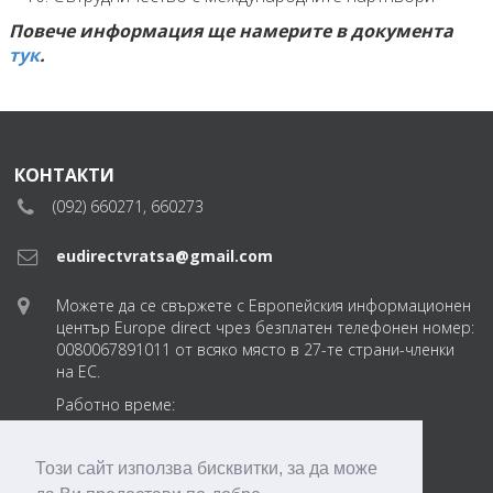
Повече информация ще намерите в документа
тук
.
КОНТАКТИ
(092) 660271, 660273
eudirectvratsa@gmail.com
Можете да се свържете с Европейския информационен
център Europe direct чрез безплатен телефонен номер:
0080067891011 от всяко място в 27-те страни-членки
на ЕС.
Работно време:
понеделник-петък
от 8:30 до 17:30 ч.
Този сайт използва бисквитки, за да може