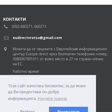
КОНТАКТИ
(092) 660271, 660273
eudirectvratsa@gmail.com
Можете да се свържете с Европейския информационен
център Europe direct чрез безплатен телефонен номер:
0080067891011 от всяко място в 27-те страни-членки
на ЕС.
Работно време:
понеделник-петък
от 8:30 до 17:30 ч.
Този сайт използва бисквитки, за да може
да Ви предостави по-добре
eudirectvratsabg
информацията
Научете повече
Разбрах
Разрешавам