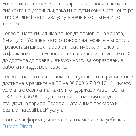
Европейската комисия отговаря на въпроси в писмен
вид както на украински, така и на руски език, чрез центъра
Europe Direct, като тази услуга вече е достъпна и по
телефона.
Телефонната линия има за цел да помогне на хората,
бягащи от Украйна, като отговори на техните въпроси и
предостави широк набор от практическа и полезна
информация — от условията за влизане и пътуване в ЕС
до достъпа до права и възможности за образование,
работа или здравеопазване.
Телефонната линия за помощ на украински и руски език е
достъпна в рамките на ЕС на 00 800 6 7 8 9 10 11, където
услугата е безплатна, както и от държави извън ЕС на
+ 32 22 99 96 96, където се прилага международната
стандартна тарифа. Телефонната линия предлага и
безплатна „call back” услуга.
Повече информация можете да намерите на уебсайта на
Europe Direct
.