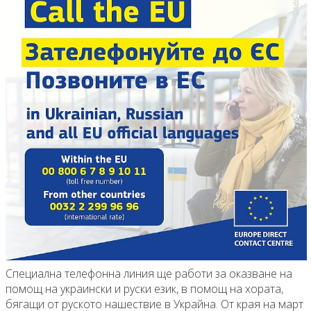
Специална телефонна линия ще работи за оказване на
помощ на украински и руски език, в помощ на хората,
бягащи от руското нашествие в Украйна. От края на март