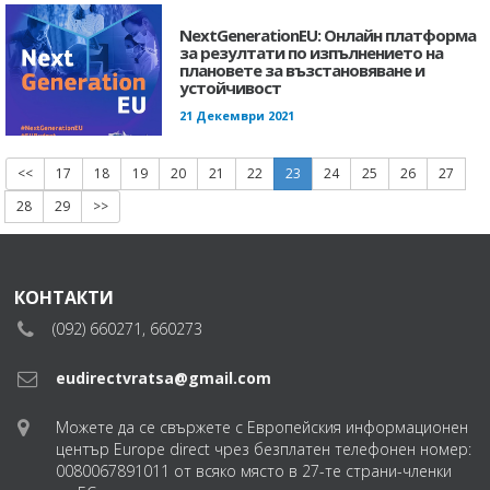
NextGenerationEU: Онлайн платформа
за резултати по изпълнението на
плановете за възстановяване и
устойчивост
21 Декември 2021
<<
17
18
19
20
21
22
23
24
25
26
27
28
29
>>
КОНТАКТИ
(092) 660271, 660273
eudirectvratsa@gmail.com
Можете да се свържете с Европейския информационен
център Europe direct чрез безплатен телефонен номер:
0080067891011 от всяко място в 27-те страни-членки