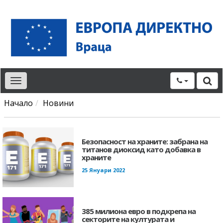
Toggle
navigation
Начало
Новини
Безопасност на храните: забрана на
титанов диоксид като добавка в
храните
25 Януари 2022
385 милиона евро в подкрепа на
секторите на културата и