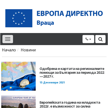
Toggle
navigation
Начало
Новини
Одобрена е картата на регионалните
помощи за България за периода 2022
—2027 г.
15 Декември 2021
Европейската година на младежта
2022г. e възможност за силна