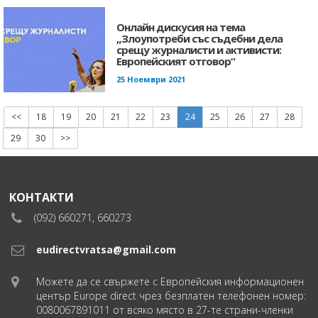
Онлайн дискусия на тема
„Злоупотреби със съдебни дела
срещу журналисти и активисти:
Европейският отговор“
25 Ноември 2021
<<
18
19
20
21
22
23
24
25
26
27
28
29
30
>>
КОНТАКТИ
(092) 660271, 660273
eudirectvratsa@gmail.com
Можете да се свържете с Европейския информационен
център Europe direct чрез безплатен телефонен номер:
0080067891011 от всяко място в 27-те страни-членки