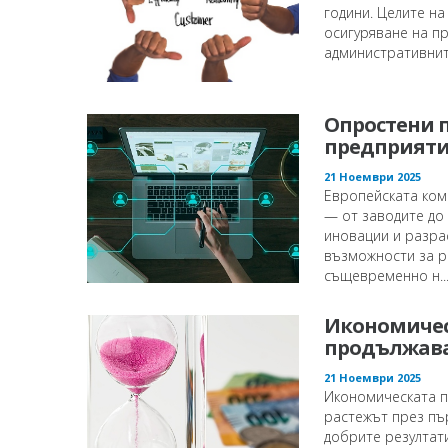
години. Целите н
осигуряване на п
административните
Опростени 
предприяти
21 Ноември 2025
Европейската ком
— от заводите до
иновации и разра
възможности за р
същевременно н..
Икономическ
продължава
21 Ноември 2025
Икономическата пр
растежът през пър
добрите резултат