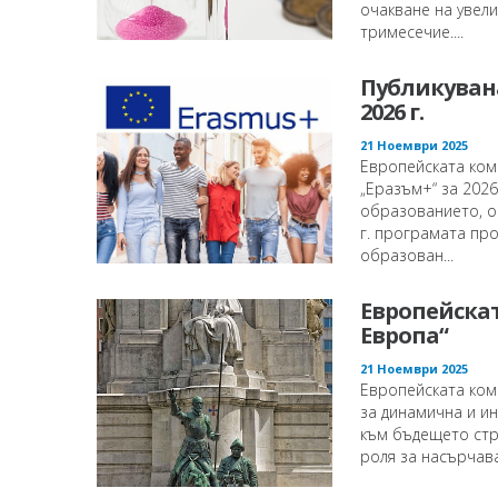
очакване на увел
тримесечие....
Публикувана
2026 г.
21 Ноември 2025
Европейската ком
„Еразъм+“ за 2026
образованието, об
г. програмата про
образован...
Европейскат
Европа“
21 Ноември 2025
Европейската коми
за динамична и ин
към бъдещето стра
роля за насърчава