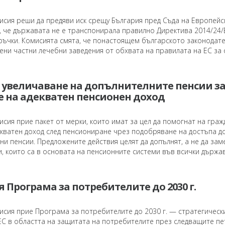
исия реши да предяви иск срещу България пред Съда на Европейс
, че държавата не е транспонирала правилно Директива 2014/24/
ъчки. Комисията смята, че понастоящем българското законодат
ни частни лечебни заведения от обхвата на правилата на ЕС за о
 увеличаване на допълнителните пенсии з
е на адекватен пенсионен доход
сия прие пакет от мерки, които имат за цел да помогнат на граж
екватен доход след пенсиониране чрез подобряване на достъпа до
и пенсии. Предложените действия целят да допълнят, а не да зам
, които са в основата на пенсионните системи във всички държа
я Програма за потребителите до 2030 г.
исия прие Програма за потребителите до 2030 г. — стратегическ
 ЕС в областта на защитата на потребителите през следващите пе