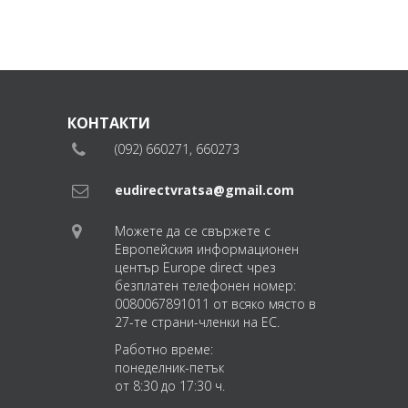
КОНТАКТИ
(092) 660271, 660273
eudirectvratsa@gmail.com
Можете да се свържете с
Европейския информационен
център Europe direct чрез
безплатен телефонен номер:
0080067891011 от всяко място в
27-те страни-членки на ЕС.
Работно време:
понеделник-петък
от 8:30 до 17:30 ч.