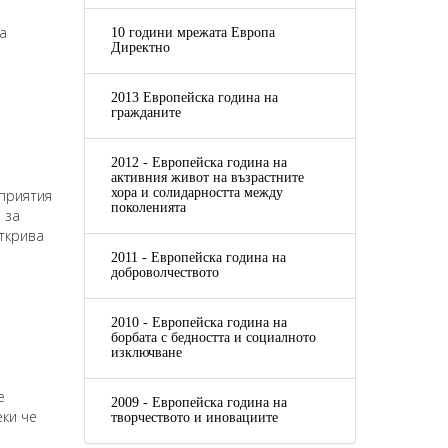
а
10 години мрежата Европа
Директно
2013 Европейска година на
гражданите
2012 - Европейска година на
активния живот на възрастните
хора и солидарността между
приятия
поколенията
 за
ткрива
2011 - Европейска година на
доброволчеството
2010 - Европейска година на
борбата с бедността и социалното
изключване
е
2009 - Европейска година на
еки че
творчеството и иновациите