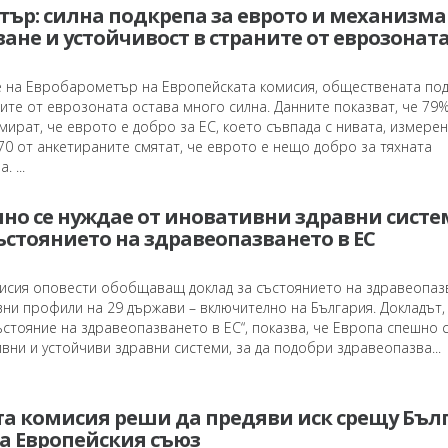
ър: силна подкрепа за еврото и механизма
ане и устойчивост в страните от еврозонат
 на Евробарометър на Европейската комисия, обществената по
ите от еврозоната остава много силна. Данните показват, че 79
ират, че еврото е добро за ЕС, което съвпада с нивата, измере
70 от анкетираните смятат, че еврото е нещо добро за тяхната
 ...
но се нуждае от иновативни здравни систе
ъстоянието на здравеопазването в ЕС
исия оповести обобщаващ доклад за състоянието на здравеопаз
авни профили на 29 държави – включително на България. Докладът,
ъстояние на здравеопазването в ЕС“, показва, че Европа спешно 
вни и устойчиви здравни системи, за да подобри здравеопазва...
та комисия реши да предяви иск срещу Бъл
а Европейския съюз