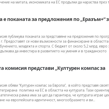
ичение на митата, икономиката на ЕС продължи да нараства през 
 е поканата за предложения по „Еразъм+“ з
исия публикува поканата за представяне на предложения по прог
 г. Предоставят се нови възможности за финансиране в областта
учението, младежта и спорта. С бюджет от около 5,2 млрд. евро 
дължава да инвестира в развитието на умения и в гражданското
а комисия представи „Културен компас за
сия обяви “Културен компас за Европа”, в който представя своят
тегрирана политика на ЕС в областта на културата. Тази ориент
тегическа рамка има за цел да гарантира, че културата играе ц
не на европейската идентичност, многообразието и ви...