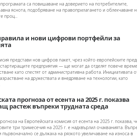
а програмата са повишаване на доверието на потребителите,
равна яснота, подобряване на правоприлагането и облекчаване н
 проц...
правила и нови цифрови портфейли за
ята
исия представи нов цифров пакет, чрез който европейските пред
 стартиращите предприятия — ще могат да отделят повече време
стване като спестят от административна работа. Инициативата о
азрастване на дружествата и внедряване на технологии, като
.
ата прогноза от есента на 2025 г. показва
щ растеж въпреки трудната среда
огноза на Европейската комисия от есента на 2025 г. показва, ч
вите три тримесечия на 2025 г. е надхвърлил очакванията. Въпр
и първоначално се дължаха на рязкото увеличаване на износа в