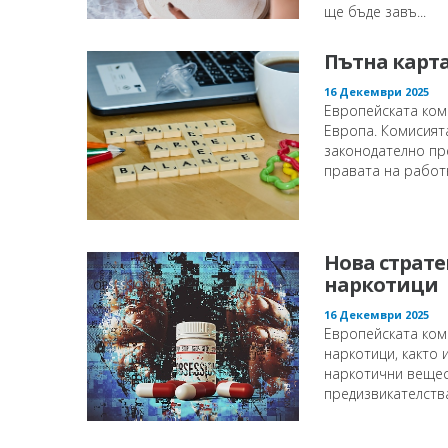
ще бъде завъ...
Пътна карта
16 Декември 2025
Европейската ком
Европа. Комисият
законодателно пр
правата на работ
Нова страте
наркотици
16 Декември 2025
Европейската коми
наркотици, както 
наркотични вещес
предизвикателства