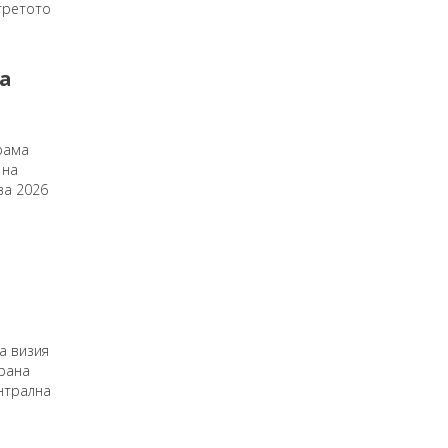
третото
а
рама
 на
за 2026
а визия
ирана
ентрална