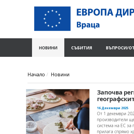
НОВИНИ
СЪБИТИЯ
ВЪПРОСИ/О
Начало
Новини
Започва рег
географскит
16 Декември 2025
От 1 декември 202
производители ще
система на ЕС за 
прилага спрямо хр