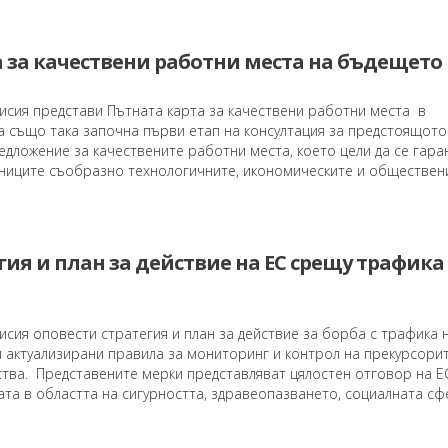
 за качествени работни места на бъдещето
исия представи Пътната карта за качествени работни места в
а също така започна първи етап на консултация за предстоящото
едложение за качествените работни места, което цели да се гара
ниците съобразно технологичните, икономическите и общественит
гия и план за действие на ЕС срещу трафика
сия оповести стратегия и план за действие за борба с трафика 
и актуализирани правила за мониторинг и контрол на прекурсори
тва. Представените мерки представляват цялостен отговор на Е
та в областта на сигурността, здравеопазването, социалната сфе