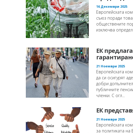
16 Декември 2025
Европейската ком
съюз поради това
обществените пор
изключва определе
ЕК предлага
гарантиран
21 Ноември 2025
Европейската коми
да си осигурят ад
добри допълнителн
публичните пенсии
членки. С огл...
ЕК представ
21 Ноември 2025
Европейската ком
за политиката на