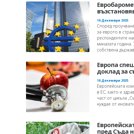
Евробаромет
възстановяв
16 Декември 2025
Според проучване
за еврото в стран
респондентите нам
миналата година. 
собствена държава.
Европа спеш
доклад за с
16 Декември 2025
Европейската ком
в ЕС, както и здр
част от цикъла „С
нуждае от иновати
Европейска
пред Съда н