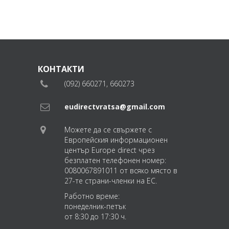
КОНТАКТИ
(092) 660271, 660273
eudirectvratsa@gmail.com
Можете да се свържете с
Европейския информационен
център Europe direct чрез
безплатен телефонен номер:
0080067891011 от всяко място в
27-те страни-членки на ЕС.
Работно време:
понеделник-петък
от 8:30 до 17:30 ч.