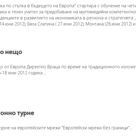
пка по стъпка в бъдещето на Европа" стартира с обучение на чет
ника и техен учител за придобиване на мултимедийни компетентно
нденциите в развитието на икономиката в региона и стратегията 
14.юни 2012), Бяла Слатина ( 27.юни 2012), Монтана (26.юни 2012) 
по нещо
що от Европа Директно Враца по време на традиционното излож
-18 юни 2012 година....
онно турне
рне на европейските мрежи "Европейски мрежи без граници"...