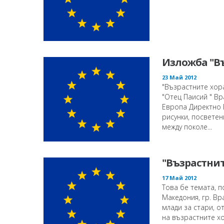
Изложба "Въ
23 Май 2012
"Възрастните хора
"Отец Паисий " Вр
Европа Директно В
рисунки, посветен
между поколе...
"Възрастнит
17 Май 2012
Това бе темата, п
Македония, гр. В
млади за стари, о
на възрастните хо