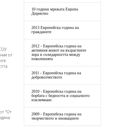
10 години мрежата Европа
Директно
2013 Европейска година на
гражданите
2012 - Европейска година на
 СОУ
активния живот на възрастните
ания от
хора и солидарността между
поколенията
ите
стта
2011 - Европейска година на
доброволчеството
2010 - Европейска година на
борбата с бедността и социалното
изключване
рт "От
2009 - Европейска година на
одина
творчеството и иновациите