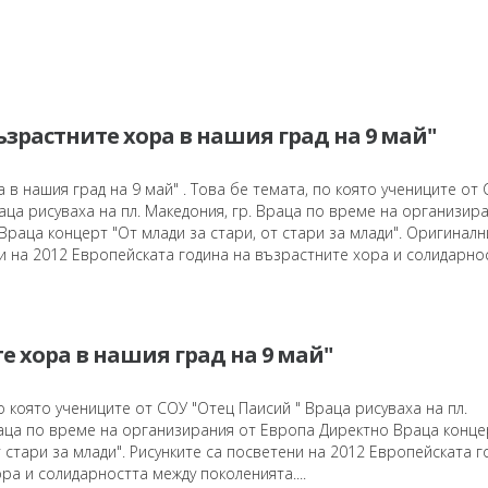
зрастните хора в нашия град на 9 май"
 в нашия град на 9 май" . Това бе темата, по която учениците от
аца рисуваха на пл. Македония, гр. Враца по време на организир
раца концерт "От млади за стари, от стари за млади". Оригиналн
и на 2012 Европейската година на възрастните хора и солидарно
е хора в нашия град на 9 май"
о която учениците от СОУ "Отец Паисий " Враца рисуваха на пл.
раца по време на организирания от Европа Директно Враца конце
т стари за млади". Рисунките са посветени на 2012 Европейската г
ра и солидарността между поколенията....