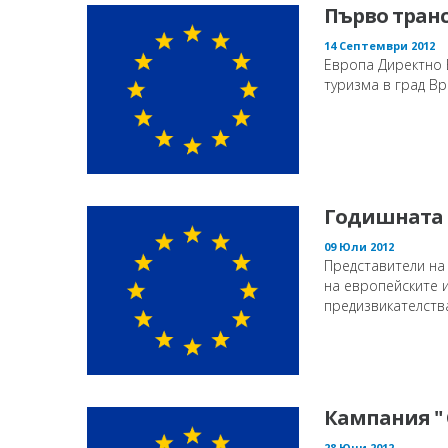
Първо тран
14 Септември 2012
Европа Директно 
туризма в град Вра
Годишната 
09 Юли 2012
Представители на
на европейските 
предизвикателства
Кампания " 
28 Юни 2012