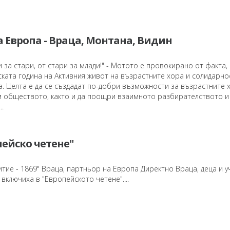
а Европа - Враца, Монтана, Видин
 за стари, от стари за млади!" - Мотото е провокирано от факта,
ската година на Активния живот на възрастните хора и солидарно
. Целта е да се създадат по-добри възможности за възрастните 
м обществото, както и да поощри взаимното разбирателството и
.
пейско четене"
тие - 1869" Враца, партньор на Европа Директно Враца, деца и 
 включиха в "Европейското четене"....