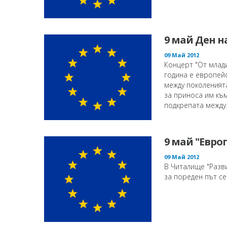
9 май Ден н
09 Май 2012
Концерт "От млади
година е европей
между поколенията
за приноса им къ
подкрепата между..
9 май "Евро
09 Май 2012
В Читалище "Разви
за пореден път се