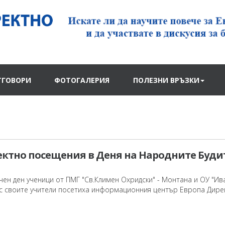
ТГОВОРИ
ФОТОГАЛЕРИЯ
ПОЛЕЗНИ ВРЪЗКИ
ектно посещения в Деня на Народните Буди
ен ден ученици от ПМГ "Св.Климен Охридски" - Монтана и ОУ "Ив
със своите учители посетиха информационния център Европа Дире