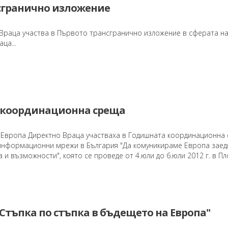
сгранично изложение
Враца участва в Първото трансгранично изложение в сферата н
ца...
координационна среща
 Европа Директно Враца участваха в Годишната координационна
информационни мрежи в България "Да комуникираме Европа заед
 и възможности", която се проведе от 4.юли до 6.юли 2012 г. в Пло
Стъпка по стъпка в бъдещето на Европа"