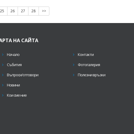
25
26
27
28
>>
АРТА НА САЙТА
Начало
Контакти
Събития
Фотогалерия
Въпроси/отговори
Полезни връзки
Новини
Кои сме ние