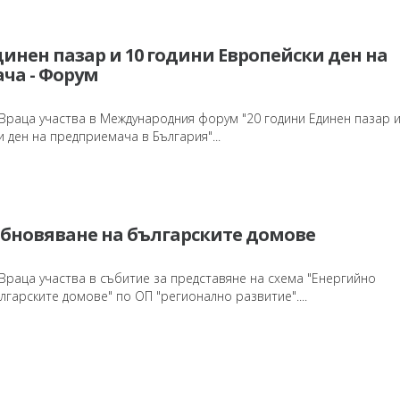
динен пазар и 10 години Европейски ден на
ча - Форум
Враца участва в Международния форум "20 години Единен пазар и
 ден на предприемача в България"...
обновяване на българските домове
Враца участва в събитие за представяне на схема "Енергийно
гарските домове" по ОП "регионално развитие"....