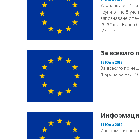
Кампанията " Стъ
групи от по 5 уче
запознаване с те
2020” във Враца ( 
(22.юни...
За всекиго 
18 Юни 2012
За всекиго по не
"Европа за нас" 16
Информаци
11 Юни 2012
Информационно ту