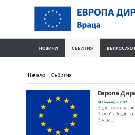
НОВИНИ
СЪБИТИЯ
ВЪПРОСИ/О
Начало
Събития
Европа Дир
01 Ноември 2012
В днешния празнич
Вазов" - Видин, 
Враца....