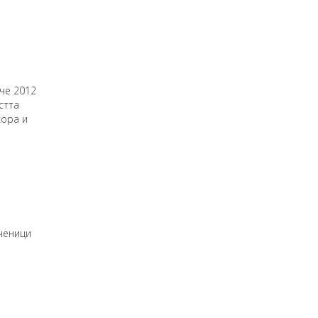
 че 2012
стта
хора и
ученици