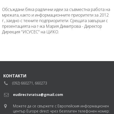
Обсъждани бяха радлични идеи за съвместна работа на
мрежата, както и информационните приоритети за 2012
г., заедно с техните подприоритети. Срещата завърши с
презентацията на г-жа Мария Димитрова - Директор
Дирекция "ИСУСЕС" на ЦИКО.
КОНТАКТИ
(092) 660271, 660273
eudirectvratsa@gmail.com
Можете да се свържете с Европейския информационен
център Europe direct чрез безплатен телефонен номер: