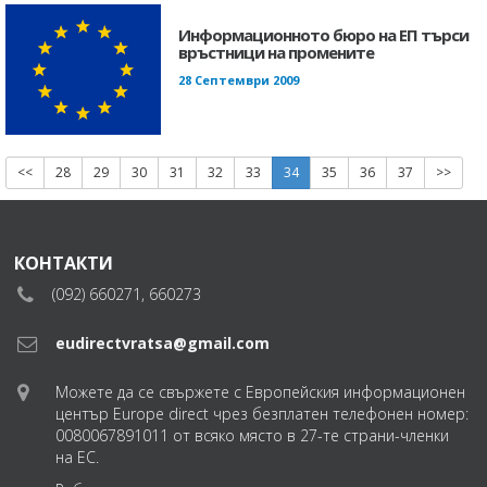
Информационното бюро на ЕП търси
връстници на промените
28 Септември 2009
<<
28
29
30
31
32
33
34
35
36
37
>>
КОНТАКТИ
(092) 660271, 660273
eudirectvratsa@gmail.com
Можете да се свържете с Европейския информационен
център Europe direct чрез безплатен телефонен номер:
0080067891011 от всяко място в 27-те страни-членки
на ЕС.