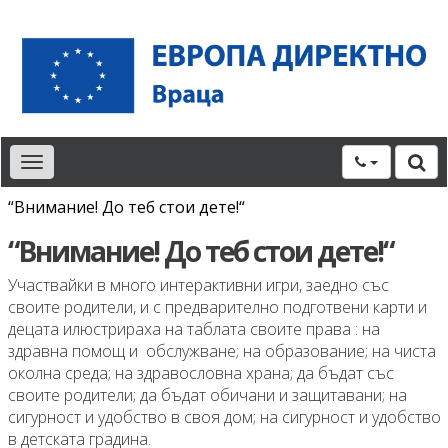
Toggle
navigation
“Внимание! До теб стои дете!“
“Внимание! До теб стои дете!“
Участвайки в много интерактивни игри, заедно със
своите родители, и с предварително подготвени карти и
децата илюстрираха на таблата своите права : на
здравна помощ и обслужване; на образование; на чиста
околна среда; на здравословна храна; да бъдат със
своите родители; да бъдат обичани и защитавани; на
сигурност и удобство в своя дом; на сигурност и удобство
в детската градина.