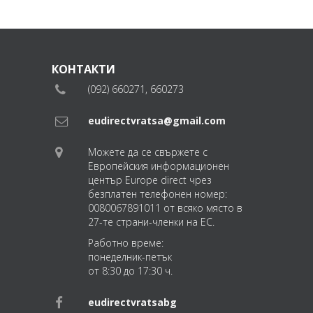
КОНТАКТИ
(092) 660271, 660273
eudirectvratsa@gmail.com
Можете да се свържете с
Европейския информационен
център Europe direct чрез
безплатен телефонен номер:
0080067891011 от всяко място в
27-те страни-членки на ЕС.
Работно време:
понеделник-петък
от 8:30 до 17:30 ч.
eudirectvratsabg