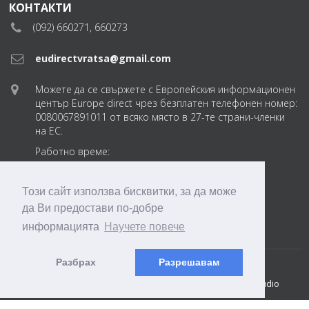
КОНТАКТИ
(092) 660271, 660273
eudirectvratsa@gmail.com
Можете да се свържете с Европейския информационен
център Europe direct чрез безплатен телефонен номер:
0080067891011 от всяко място в 27-те страни-членки
на ЕС.
Работно време:
понеделник-петък
от 8:30 до 17:30 ч.
Този сайт използва бисквитки, за да може
да Ви предостави по-добре
eudirectvratsabg
информацията
Научете повече
Разбрах
Разрешавам
© 2018 ТПП Враца. EDIC Vratsa 2018-2026
Created by: DREAMmedia Creative Studio