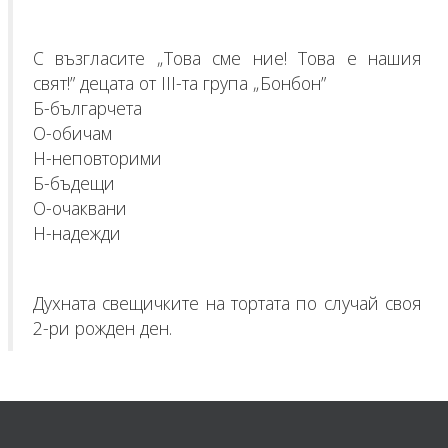
С възгласите „Това сме ние! Това е нашия
свят!” децата от ІІІ-та група „Бонбон”
Б-българчета
О-обичам
Н-неповторими
Б-бъдещи
О-очаквани
Н-надежди
Духната свещичките на тортата по случай своя
2-ри рожден ден.