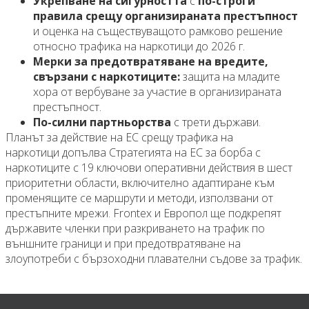
Укрепване на сигурността
с
по-строги
правила срещу организираната престъпност
и оценка на съществуващото рамково решение
относно трафика на наркотици до 2026 г.
Мерки за предотвратяване на вредите,
свързани с наркотиците:
защита на младите
хора от вербуване за участие в организираната
престъпност.
По-силни партньорства
с трети държави.
Планът за действие на ЕС срещу трафика на
наркотици допълва Стратегията на ЕС за борба с
наркотиците с 19 ключови оперативни действия в шест
приоритетни области, включително адаптиране към
променящите се маршрути и методи, използвани от
престъпните мрежи. Frontex и Европол ще подкрепят
държавите членки при разкриването на трафик по
външните граници и при предотвратяване на
злоупотреби с бързоходни плавателни съдове за трафик.