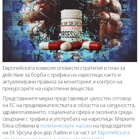
Европейската комисия оповести стратегия и план за
действие за борба с трафика на наркотици, както и
актуализирани правила за мониторинг и контрол на
прекурсорите на наркотични вещества.
Представените мерки представляват цялостен отговор
на ЕС на предизвикателствата в областта на сигурността,
здравеопазването, социалната сфера и околната среда,
свързани с трафика и употребата на наркотици. Мерките
бяха обявени в
политическите насоки
на председателя
на ЕК Урсула фон дер Лайен и са част от
Европейската