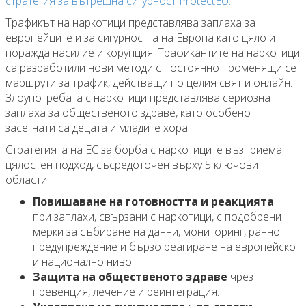
стратегия за вътрешна сигурност ProtectEU.
Трафикът на наркотици представлява заплаха за
европейците и за сигурността на Европа като цяло и
поражда насилие и корупция. Трафикантите на наркотици
са разработили нови методи с постоянно променящи се
маршрути за трафик, действащи по целия свят и онлайн.
Злоупотребата с наркотици представлява сериозна
заплаха за общественото здраве, като особено
засегнати са децата и младите хора.
Стратегията на ЕС за борба с наркотиците възприема
цялостен подход, съсредоточен върху 5 ключови
области:
Повишаване на готовността и реакцията
при заплахи, свързани с наркотици, с подобрени
мерки за събиране на данни, мониторинг, ранно
предупреждение и бързо реагиране на европейско
и национално ниво.
Защита на общественото здраве
чрез
превенция, лечение и реинтеграция.