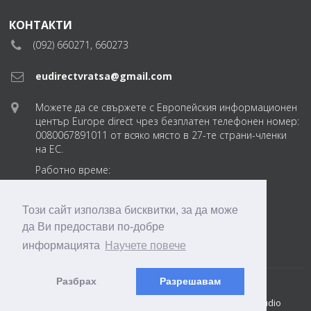
КОНТАКТИ
(092) 660271, 660273
eudirectvratsa@gmail.com
Можете да се свържете с Европейския информационен
център Europe direct чрез безплатен телефонен номер:
0080067891011 от всяко място в 27-те страни-членки
на ЕС.
Работно време:
понеделник-петък
от 8:30 до 17:30 ч.
Този сайт използва бисквитки, за да може
да Ви предостави по-добре
eudirectvratsabg
информацията
Научете повече
Разбрах
Разрешавам
© 2018 ТПП Враца. EDIC Vratsa 2018-2026
Created by: DREAMmedia Creative Studio