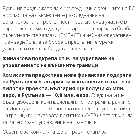
Румъния продължава да си сътрудничи с агенциите на ЕС
в областта на съвместните разследвания на
организираната престъпност. Това включва участие в
Европейската мултидисциплинарна платформа за борба
с криминалните заплахи (EMPACT) и нейния оперативен
план за действие за борба с престъпните мрежи,
участващи в контрабандата на мигранти.
Финансова подкрепа от ЕС за укрепване на
управлението на външните граници
Комисията предоставя нова финансова подкрепа
на Румъния и България за изпълнението на тези
пилотни проекти. България ще получи 45 млн.
евро, а Румъния — 10,8 млн. евро.
Средствата ще
бъдат добавени към националните програми в рамките
на Инструмента за финансова подкрепа за управлението
на границите и визовата политика (ИУГВ), част от Фонда
за интегрирано управление на границите.
Освен това Комисията ще отправи покани за