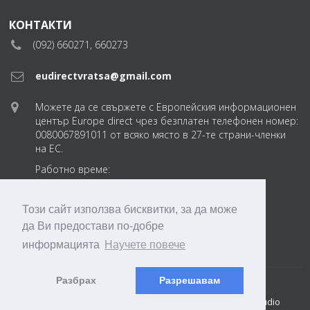
КОНТАКТИ
(092) 660271, 660273
eudirectvratsa@gmail.com
Можете да се свържете с Европейския информационен
център Europe direct чрез безплатен телефонен номер:
0080067891011 от всяко място в 27-те страни-членки
на ЕС.
Работно време:
понеделник-петък
от 8:30 до 17:30 ч.
Този сайт използва бисквитки, за да може
да Ви предостави по-добре
eudirectvratsabg
информацията
Научете повече
Разбрах
Разрешавам
© 2018 ТПП Враца. EDIC Vratsa 2018-2026
Created by: DREAMmedia Creative Studio