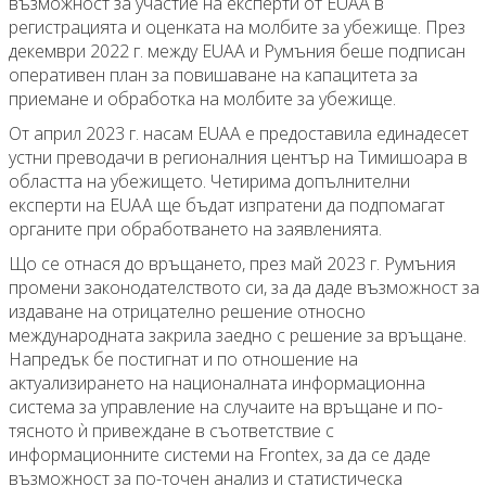
възможност за участие на експерти от EUAA в
регистрацията и оценката на молбите за убежище. През
декември 2022 г. между EUAA и Румъния беше подписан
оперативен план за повишаване на капацитета за
приемане и обработка на молбите за убежище.
От април 2023 г. насам EUAA е предоставила единадесет
устни преводачи в регионалния център на Тимишоара в
областта на убежището. Четирима допълнителни
експерти на EUAA ще бъдат изпратени да подпомагат
органите при обработването на заявленията.
Що се отнася до връщането, през май 2023 г. Румъния
промени законодателството си, за да даде възможност за
издаване на отрицателно решение относно
международната закрила заедно с решение за връщане.
Напредък бе постигнат и по отношение на
актуализирането на националната информационна
система за управление на случаите на връщане и по-
тясното ѝ привеждане в съответствие с
информационните системи на Frontex, за да се даде
възможност за по-точен анализ и статистическа