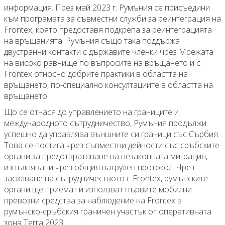
информация. През май 2023 г. Румъния се присъедини
към програмата за съвместни служби за реинтеграция на
Frontex, която предоставя подкрепа за реинтеграцията
на връщанията. Румъния също така поддържа
двустранни контакти с държавите членки чрез Мрежата
на високо равнище по въпросите на връщането и с
Frontex относно добрите практики в областта на
връщането, по-специално консултациите в областта на
връщането.
Що се отнася до управлението на границите и
международното сътрудничество, Румъния продължи
успешно да управлява външните си граници със Сърбия.
Това се постига чрез съвместни дейности със сръбските
органи за предотвратяване на незаконната миграция,
изпълнявани чрез общия патрулен протокол. Чрез
засилване на сътрудничеството с Frontex, румънските
органи ще приемат и използват първите мобилни
превозни средства за наблюдение на Frontex в
румънско-сръбския граничен участък от оперативната
зона Terra 2023.