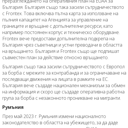
преразглеждането на оперативния план на EUAA за
България. България също така засили сътрудничеството
с Frontex. Това включва пътна карта за използване на
пълния капацитет на Агенцията за управление на
границите и връщане с допълнителни ресурси, като
например постоянен корпус и техническо оборудване.
Frontex вече предостави допълнителна подкрепа на
България чрез съветници и устни преводачи в областта
на връщането. България и Frontex също ще подпишат
съвместен план за действие относно връщането.
България също така засили сътрудничеството с Европол
за борба с мрежите за контрабанда и за ограничаване на
последващи движения на лицата в рамките на ЕС.
България вече създаде национален механизъм за обмен
на информация и скоро ще създаде оперативна работна
група за борба с незаконното проникване на мигранти.
Румъния
През май 2023 г. Румъния измени националното
законодателство в областта на убежището, за да даде