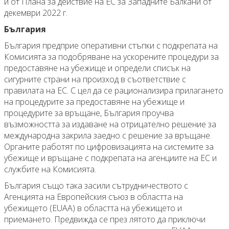
и от Плана за действие на ЕС за Западните Балкани от
декември 2022 г.
България
България предприе оперативни стъпки с подкрепата на
Комисията за подобряване на ускорените процедури за
предоставяне на убежище и определи списък на
сигурните страни на произход в съответствие с
правилата на ЕС. С цел да се рационализира прилагането
на процедурите за предоставяне на убежище и
процедурите за връщане, България проучва
възможността за издаване на отрицателно решение за
международна закрила заедно с решение за връщане.
Органите работят по цифровизацията на системите за
убежище и връщане с подкрепата на агенциите на ЕС и
службите на Комисията.
България също така засили сътрудничеството с
Агенцията на Европейския съюз в областта на
убежището (EUAA) в областта на убежището и
приемането. Предвижда се през лятото да приключи