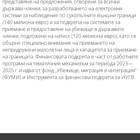
представяне на предложения, отворени за всички
държави членки, за разработването на електронни
системи за наблюдение по сухопътните външни граници
(140 милиона евро) и за подкрепа на системите за
приемане и предоставяне на убежище в държавите
членки, подложени на натиск (120 милиона евро), като се
обърне специално внимание на приемането на
непридружени малолетни лица и капацитета за приемане
на границата. Финансовата подкрепа е част от работните
програми на тематичния механизъм за периода 2023—
2025 г. и идва от фонд „Убежище, миграция и интеграция“
(ФУМИ) и Инструмента за финансова подкрепа за ИУГВ.