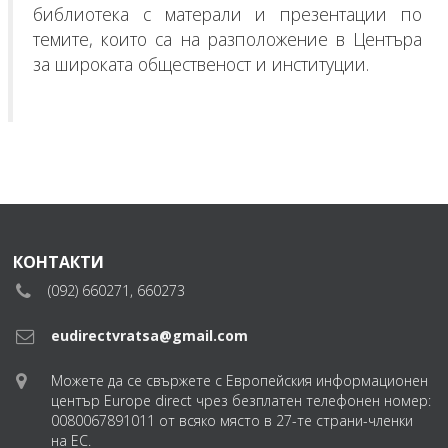
библиотека с матерали и презентации по
темите, които са на разположение в Центъра
за широката общественост и институции.
КОНТАКТИ
(092) 660271, 660273
eudirectvratsa@gmail.com
Можете да се свържете с Европейския информационен
център Europe direct чрез безплатен телефонен номер:
0080067891011 от всяко място в 27-те страни-членки
на ЕС.