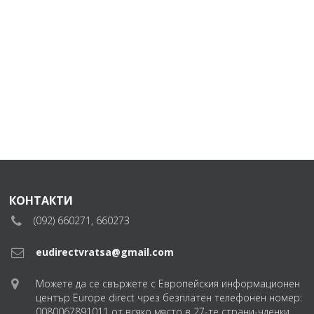
КОНТАКТИ
(092) 660271, 660273
eudirectvratsa@gmail.com
Можете да се свържете с Европейския информационен
център Europe direct чрез безплатен телефонен номер:
0080067891011 от всяко място в 27-те страни-членки