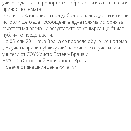
учители да станат репортери-доброволци и да дадат своя
принос по темата.
В края на Кампанията най-добрите индивидуални и лични
истории ще бъдат обобщени в една голяма история за
съответния регион и резултатите от конкурса ще бъдат
публично представени.
На 05.юли 2011 във Враца се проведе обучение на тема
„ Научи-направи-публикувай” на екипите от ученици и
учители от СОУ”Христо Ботев”- Враца и
НУ”Св.Св.Софроний Врачански”- Враца.
Повече от днешния ден вижте тук :