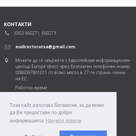
КОНТАКТИ
(092) 660271, 660273
eudirectvratsa@gmail.com
Можете да се свържете с Европейския информационен
център Europe direct чрез безплатен телефонен номер:
0080067891011 от всяко място в 27-те страни-членки
на ЕС.
Работно време:
понеделник-петък
от 8:30 до 17:30 ч.
Този сайт използва бисквитки, за да може
да Ви предостави по-добре
eudirectvratsabg
информацията
Научете повече