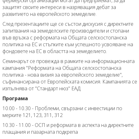
фермерски организации могат да предприемат, за да
защитят своите интереси в назряващия дебат за
развитието на европейското земеделие.
След презентациите ще се състои дискусия с директните
запитвания на земеделските производители и стопани
във връзка с реформата на Общата селскостопанска
политика на ЕС и стъпките към успешното усвояване на
фондовете на ЕС в областта на земеделието.
Семинарът се провежда в рамките на информационната
кампания "Реформата на Общата селскостопанска
политика - нова визия за европейското земеделие",
съфинансирана от Европейската комисия. Кампанията се
изпълнява от "Стандарт нюз" ЕАД.
Програма
10.00 - 10.30 - Проблеми, свързани с инвестиции по
мерките 121, 123, 311, 312
10.30 - 11.00 - ОСП и реформата в аспекта на директните
плащания и пазарната подкрепа