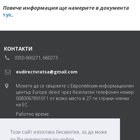
Повече информация ще намерите в документа
тук
.
КОНТАКТИ
(092) 660271, 660273
eudirectvratsa@gmail.com
Можете да се свържете с Европейския информационен
център Europe direct чрез безплатен телефонен номер:
0080067891011 от всяко място в 27-те страни-членки
на ЕС.
Работно време:
понеделник-петък
от 8:30 до 17:30 ч.
Този сайт използва бисквитки, за да може
да Ви предостави по-добре