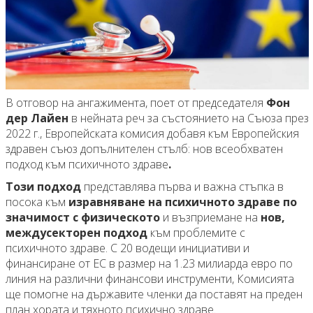
В отговор на ангажимента, поет от председателя
Фон
дер Лайен
в нейната реч за състоянието на Съюза през
2022 г., Европейската комисия добавя към Европейския
здравен съюз допълнителен стълб: нов всеобхватен
подход към психичното здраве
.
Този подход
представлява първа и важна стъпка в
посока към
изравняване на психичното здраве по
значимост с физическото
и възприемане на
нов,
междусекторен подход
към проблемите с
психичното здраве. С 20 водещи инициативи и
финансиране от ЕС в размер на 1.23 милиарда евро по
линия на различни финансови инструменти, Комисията
ще помогне на държавите членки да поставят на преден
план хората и тяхното психично здраве.