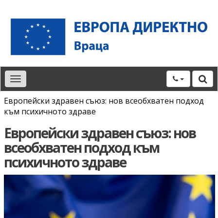
Toggle
navigation
Европейски здравен съюз: нов всеобхватен подход
към психичното здраве
Европейски здравен съюз: нов
всеобхватен подход към
психичното здраве