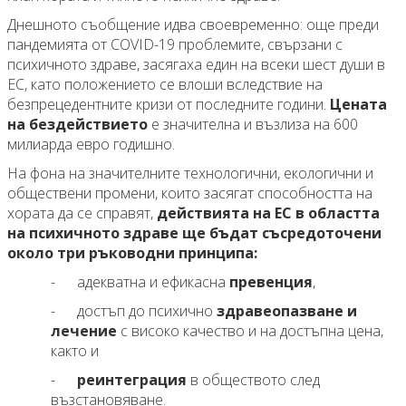
Днешното съобщение идва своевременно: още преди
пандемията от COVID-19 проблемите, свързани с
психичното здраве, засягаха един на всеки шест души в
ЕС, като положението се влоши вследствие на
безпрецедентните кризи от последните години.
Цената
на бездействието
е значителна и възлиза на 600
милиарда евро годишно.
На фона на значителните технологични, екологични и
обществени промени, които засягат способността на
хората да се справят,
действията на ЕС в областта
на психичното здраве ще бъдат съсредоточени
около три ръководни принципа
:
- адекватна и ефикасна
превенция
,
- достъп до психично
здравеопазване и
лечение
с високо качество и на достъпна цена,
както и
-
реинтеграция
в обществото след
възстановяване.