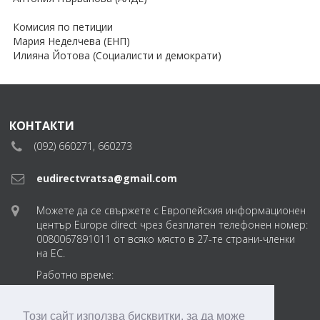
Комисия по петиции
Мария Неделчева (ЕНП)
Илияна Йотова (Социалисти и демократи)
КОНТАКТИ
(092) 660271, 660273
eudirectvratsa@gmail.com
Можете да се свържете с Европейския информационен
център Europe direct чрез безплатен телефонен номер:
0080067891011 от всяко място в 27-те страни-членки
на ЕС.
Работно време:
понеделник-петък
от 8:30 до 17:30 ч.
Този сайт използва бисквитки, за да може