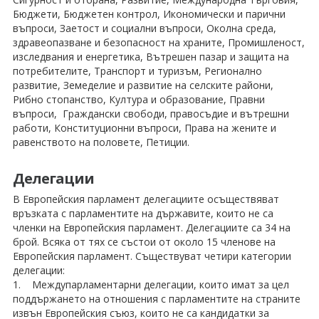
Бюджети, Бюджетен контрол, Икономически и парични
въпроси, Заетост и социални въпроси, Околна среда,
здравеопазване и безопасност на храните, Промишленост,
изследвания и енергетика, Вътрешен пазар и защита на
потребителите, Транспорт и туризъм, Регионално
развитие, Земеделие и развитие на селските райони,
Рибно стопанство, Култура и образование, Правни
въпроси, Граждански свободи, правосъдие и вътрешни
работи, Конституционни въпроси, Права на жените и
равенството на половете, Петиции.
Делегации
В Европейския парламент делегациите осъществяват
връзката с парламентите на държавите, които не са
членки на Европейския парламент. Делегациите са 34 на
брой. Всяка от тях се състои от около 15 членове на
Европейския парламент. Съществуват четири категории
делегации:
1. Междупарламентарни делегации, които имат за цел
поддържането на отношения с парламентите на страните
извън Европейския съюз, които не са кандидатки за