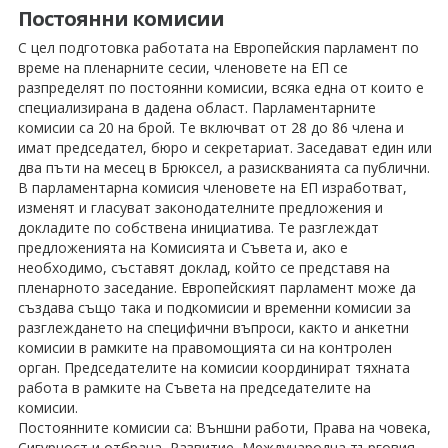
Постоянни комисии
С цел подготовка работата на Европейския парламент по
време на пленарните сесии, членовете на ЕП се
разпределят по постоянни комисии, всяка една от които е
специализирана в дадена област. Парламентарните
комисии са 20 на брой. Те включват от 28 до 86 члена и
имат председател, бюро и секретариат. Заседават един или
два пъти на месец в Брюксел, а разискванията са публични.
В парламентарна комисия членовете на ЕП изработват,
изменят и гласуват законодателните предложения и
докладите по собствена инициатива. Те разглеждат
предложенията на Комисията и Съвета и, ако е
необходимо, съставят доклад, който се представя на
пленарното заседание. Европейският парламент може да
създава също така и подкомисии и временни комисии за
разглеждането на специфични въпроси, както и анкетни
комисии в рамките на правомощията си на контролен
орган. Председателите на комисии координират тяхната
работа в рамките на Съвета на председателите на
комисии.
Постоянните комисии са: Външни работи, Права на човека,
Сигурност и отбрана, Развитие, Международна търговия,