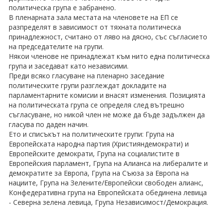
политическа група е забранено.
В пленарната зала местата на членовете на ЕП се
разпределят в зависимост от тяхната политическа
принадлежност, считано от ляво на дясно, със съгласието
на председателите на групи.
Някои членове не принадлежат към нито една политическа
група и заседават като независими.
Преди всяко гласуване на пленарно заседание
политическите групи разглеждат докладите на
парламентарните комисии и внасят изменения. Позицията
на политическата група се определя след вътрешно
съгласуване, но никой член не може да бъде задължен да
гласува по даден начин.
Ето и списъкът на политическите групи: Група на
Европейската народна партия (Християндемократи) и
Европейските демократи, Група на социалистите в
Европейския парламент, Група на Алианса на либералите и
демократите за Европа, Група на Съюза за Европа на
нациите, Група на Зелените/Европейски свободен алианс,
Конфедеративна група на Европейската обединена левица
- Северна зелена левица, Група Независимост/Демокрация.