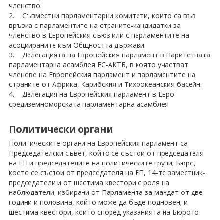
членство.
2. Съвместни парламентарни комитети, които са във
връзка с парламентите на страните-кандидатки за
членство в Европейския съюз или с парламентите на
асоциираните към Общността държави.
3. Делегацията на Европейския парламент в Паритетната
парламентарна асамблея ЕС-АКТБ, в която участват
членове на Европейския парламент и парламентите на
страните от Африка, Карибския и Тихоокеанския басейн.
4. Делегация на Европейския парламент в Евро-
средиземноморската парламентарна асамблея
Политически органи
Политическите органи на Европейския парламент са
Председателски съвет, който се състои от председателя
на ЕП и председателите на политическите групи; Бюро,
което се състои от председателя на ЕП, 14-те заместник-
председатели и от шестима квестори с роля на
наблюдатели, избирани от Парламента за мандат от две
години и половина, който може да бъде подновен; и
шестима квестори, които според указанията на Бюрото