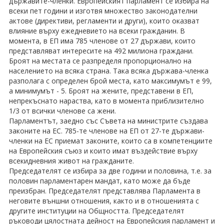
държавите-членки. Европейският парламент се избира на
всеки пет години и изготвя множество законодателни
актове (директиви, регламенти и други), които оказват
влияние върху ежедневието на всеки гражданин. В
момента, в ЕП има 785 членове от 27 държави, които
представляват интересите на 492 милиона граждани.
Броят на местата се разпределя пропорционално на
населението на всяка страна. Така всяка държава-членка
разполага с определен брой места, като максимумът е 99,
а минимумът - 5. Броят на жените, представени в ЕП,
непрекъснато нараства, като в момента приблизително
1/3 от всички членове са жени.
Парламентът, заедно със Съвета на министрите създава
законите на ЕС. 785-те членове на ЕП от 27-те държави-
членки на ЕС приемат законите, които са в компетенциите
на Европейския съюз и които имат въздействие върху
всекидневния живот на гражданите.
Председателят се избира за две години и половина, т.е. за
половин парламентарен мандат, като може да бъде
преизбран. Председателят представлява Парламента в
неговите външни отношения, както и в отношенията с
другите институции на Общността. Председателят
ръководи цялостната дейност на Европейския парламент и