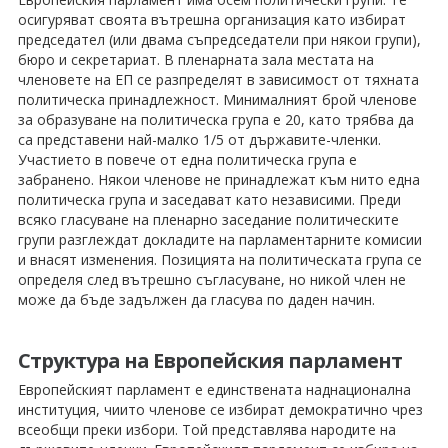
осигуряват своята вътрешна организация като избират
председател (или двама съпредседатели при някои групи),
бюро и секретариат. В пленарната зала местата на
членовете на ЕП се разпределят в зависимост от тяхната
политическа принадлежност. Минималният брой членове
за образуване на политическа група е 20, като трябва да
са представени най-малко 1/5 от държавите-членки.
Участието в повече от една политическа група е
забранено. Някои членове не принадлежат към нито една
политическа група и заседават като независими. Преди
всяко гласуване на пленарно заседание политическите
групи разглеждат докладите на парламентарните комисии
и внасят изменения. Позицията на политическата група се
определя след вътрешно съгласуване, но никой член не
може да бъде задължен да гласува по даден начин.
Структура на Европейския парламент
Европейският парламент е единствената наднационална
институция, чиито членове се избират демократично чрез
всеобщи преки избори. Той представлява народите на