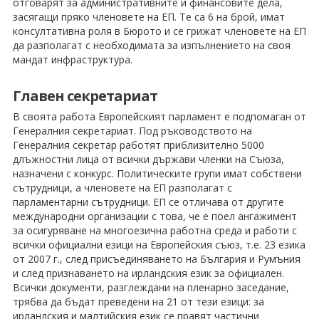
отговарят за административните и финансовите дела,
засягащи пряко членовете на ЕП. Те са 6 на брой, имат
консултативна роля в Бюрото и се грижат членовете на ЕП
да разполагат с необходимата за изпълнението на своя
мандат инфраструктура.
Главен секретариат
В своята работа Европейският парламент е подпомаган от
Генералния секретариат. Под ръководството на
Генералния секретар работят приблизително 5000
длъжностни лица от всички държави членки на Съюза,
назначени с конкурс. Политическите групи имат собствени
сътрудници, а членовете на ЕП разполагат с
парламентарни сътрудници. ЕП се отличава от другите
международни организации с това, че е поел ангажимент
за осигуряване на многоезична работна среда и работи с
всички официални езици на Европейския съюз, т.е. 23 езика
от 2007 г., след присъединяването на България и Румъния
и след признаването на ирландския език за официален.
Всички документи, разглеждани на пленарно заседание,
трябва да бъдат преведени на 21 от тези езици: за
ирландския и малтийския език се правят частични