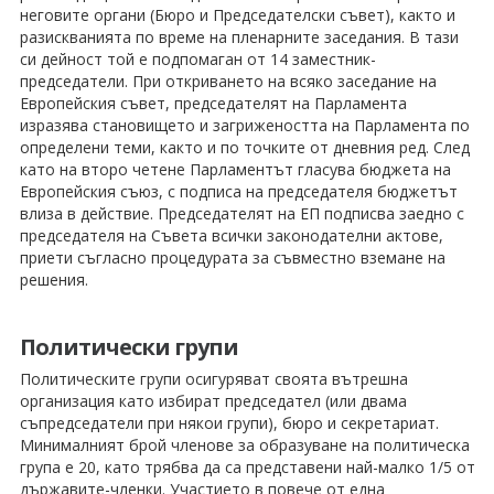
неговите органи (Бюро и Председателски съвет), както и
разискванията по време на пленарните заседания. В тази
си дейност той е подпомаган от 14 заместник-
председатели. При откриването на всяко заседание на
Европейския съвет, председателят на Парламента
изразява становището и загрижеността на Парламента по
определени теми, както и по точките от дневния ред. След
като на второ четене Парламентът гласува бюджета на
Европейския съюз, с подписа на председателя бюджетът
влиза в действие. Председателят на ЕП подписва заедно с
председателя на Съвета всички законодателни актове,
приети съгласно процедурата за съвместно вземане на
решения.
Политически групи
Политическите групи осигуряват своята вътрешна
организация като избират председател (или двама
съпредседатели при някои групи), бюро и секретариат.
Минималният брой членове за образуване на политическа
група е 20, като трябва да са представени най-малко 1/5 от
държавите-членки. Участието в повече от една