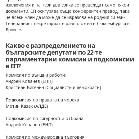
изключения и на тези два езика се превеждат само някои
документи. ЕП осигурява също конферентен превод, така
че всеки член да може да се изразява на родния си език.
Генералният секретариат е разположен в Люксембург и в
Брюксел.
Какво е разпределението на
българските депутати по 22-те
парламентарни комисии и подкомисии
в ЕП?
Комисия по външни работи:
Андрей Ковачев (ЕНП)
Кристиан Вигенин (Социалисти и демократи)
Подкомисия по правата на човека
Метин Казак (АЛДЕ)
Подкомисия по сигурност и отбрана
Андрей Ковачев (ЕНП)
Комисия по международна търговия