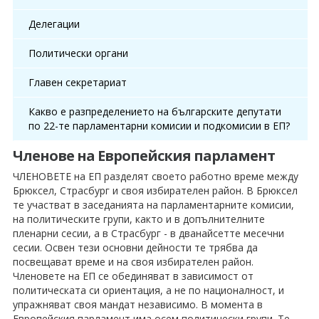
Делегации
Политически органи
Главен секретариат
Какво е разпределението на българските депутати
по 22-те парламентарни комисии и подкомисии в ЕП?
Членове на Европейския парламент
ЧЛЕНОВЕТЕ на ЕП разделят своето работно време между
Брюксел, Страсбург и своя избирателен район. В Брюксел
те участват в заседанията на парламентарните комисии,
на политическите групи, както и в допълнителните
пленарни сесии, а в Страсбург - в дванайсетте месечни
сесии. Освен тези основни дейности те трябва да
посвещават време и на своя избирателен район.
Членовете на ЕП се обединяват в зависимост от
политическата си ориентация, а не по националност, и
упражняват своя мандат независимо. В момента в
Европейския парламент има осем политически групи. Те