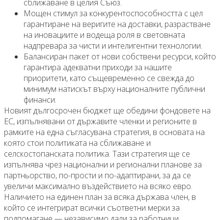
сближаване в целия Съюз.
Мощен стимул за конкурентоспособността с цел
гарантиране на веригите на доставки, разрастване
на иновациите и водеща роля в световната
надпревара за чисти и интелигентни технологии.
Балансиран пакет от нови собствени ресурси, който
гарантира адекватни приходи за нашите
приоритети, като същевременно се свежда до
минимум натискът върху националните публични
финанси.
Новият дългосрочен бюджет ще обедини фондовете на
ЕС, изпълнявани от държавите членки и регионите в
рамките на една съгласувана стратегия, в основата на
която стои политиката на сближаване и
селскостопанската политика. Тази стратегия ще се
изпълнява чрез национални и регионални планове за
партньорство, по-прости и по-адаптирани, за да се
увеличи максимално въздействието на всяко евро.
Наличието на единен план за всяка държава член, в
който се интегрират всички съответни мерки за
подпомагане — независимо дали за работници,