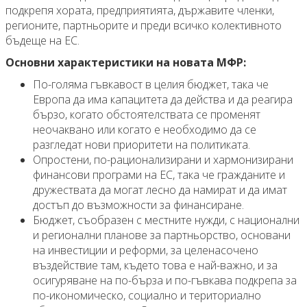
подкрепя хората, предприятията, държавите членки,
регионите, партньорите и преди всичко колективното
бъдеще на ЕС.
Основни характеристики на новата МФР:
По-голяма гъвкавост в целия бюджет, така че
Европа да има капацитета да действа и да реагира
бързо, когато обстоятелствата се променят
неочаквано или когато е необходимо да се
разгледат нови приоритети на политиката.
Опростени, по-рационализирани и хармонизирани
финансови програми на ЕС, така че гражданите и
дружествата да могат лесно да намират и да имат
достъп до възможности за финансиране.
Бюджет, съобразен с местните нужди, с национални
и регионални планове за партньорство, основани
на инвестиции и реформи, за целенасочено
въздействие там, където това е най-важно, и за
осигуряване на по-бърза и по-гъвкава подкрепа за
по-икономическо, социално и териториално