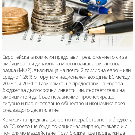
Европейската комисия представи предложението си за
амбициозна и динамична многогодишна финансова
рамка (МФР), възлизаща на почти 2 трилиона евро – или
средно 1,26% от брутния национален доход на ЕС между
2028 г. и 2034 г. Тази рамка ще предостави на Европа
бюджет за дългосрочни инвестиции, съответстващ на
амбициите ѝ да бъде независимо, проспериращо,
сигурно и процъфтяващо общество и икономика през
следващото десетилетие.
Комисията предлага цялостно преработване на бюджета
на ЕС, което ще бъде по-рационализирано, гъвкаво и с
по-голямо въздействие. Този бюджет ще продължи да