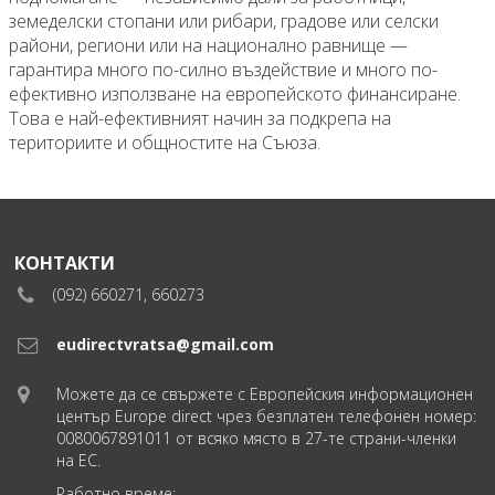
земеделски стопани или рибари, градове или селски
райони, региони или на национално равнище —
гарантира много по-силно въздействие и много по-
ефективно използване на европейското финансиране.
Това е най-ефективният начин за подкрепа на
териториите и общностите на Съюза.
КОНТАКТИ
(092) 660271, 660273
eudirectvratsa@gmail.com
Можете да се свържете с Европейския информационен
център Europe direct чрез безплатен телефонен номер:
0080067891011 от всяко място в 27-те страни-членки
на ЕС.
Работно време: