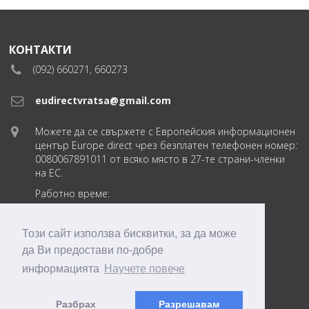
КОНТАКТИ
(092) 660271, 660273
eudirectvratsa@gmail.com
Можете да се свържете с Европейския информационен
център Europe direct чрез безплатен телефонен номер:
0080067891011 от всяко място в 27-те страни-членки
на ЕС.
Работно време:
понеделник-петък
от 8:30 до 17:30 ч.
Този сайт използва бисквитки, за да може
да Ви предостави по-добре
eudirectvratsabg
информацията
Научете повече
Разбрах
Разрешавам