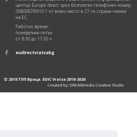
център Europe direct чрез безплатен телефонен номер:
0080067891011 от всяко място в 27-те страни-членки
на ЕС.
Работно време:
понеделник-петък
от 8:30 до 17:30 ч.
eudirectvratsabg
© 2018 ТПП Враца. EDIC Vratsa 2018-2026
Created by: DREAMmedia Creative Studio